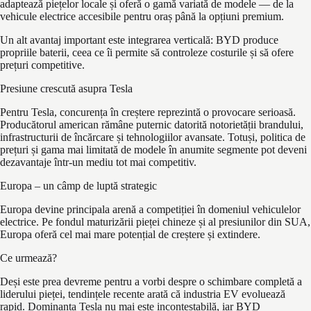
adaptează piețelor locale și oferă o gamă variată de modele — de la
vehicule electrice accesibile pentru oraș până la opțiuni premium.
Un alt avantaj important este integrarea verticală: BYD produce
propriile baterii, ceea ce îi permite să controleze costurile și să ofere
prețuri competitive.
Presiune crescută asupra Tesla
Pentru Tesla, concurența în creștere reprezintă o provocare serioasă.
Producătorul american rămâne puternic datorită notorietății brandului,
infrastructurii de încărcare și tehnologiilor avansate. Totuși, politica de
prețuri și gama mai limitată de modele în anumite segmente pot deveni
dezavantaje într-un mediu tot mai competitiv.
Europa – un câmp de luptă strategic
Europa devine principala arenă a competiției în domeniul vehiculelor
electrice. Pe fondul maturizării pieței chineze și al presiunilor din SUA,
Europa oferă cel mai mare potențial de creștere și extindere.
Ce urmează?
Deși este prea devreme pentru a vorbi despre o schimbare completă a
liderului pieței, tendințele recente arată că industria EV evoluează
rapid. Dominanța Tesla nu mai este incontestabilă, iar BYD